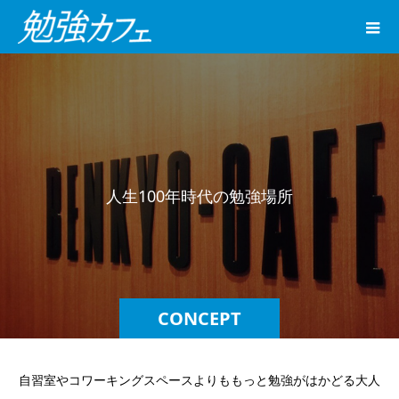
人
生
1
0
0
年
時
代
の
勉
強
場
所
CONCEPT
自習室やコワーキングスペースよりももっと勉強がはかどる大人