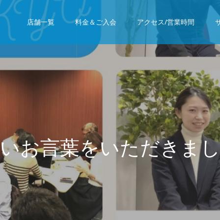
店舗一覧
料金＆ご入会
アクセス/営業時間
い
お
言
葉
を
い
た
だ
き
ま