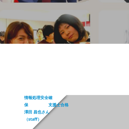
情報処理安全確
保 支援士合格
澤田 昌也さん
（staff）